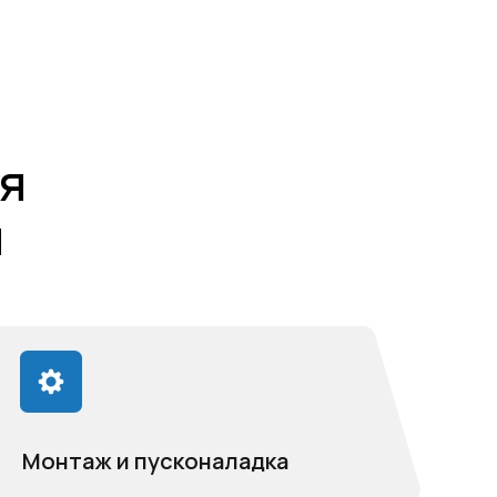
и пусконаладка
монтажные и
дочные работы слаботочных
учетом требований проекта.
атная