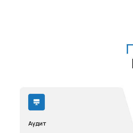
Аудит
Проведём аудит ИТ инфраструктуры
и другие услуги IT-консалтинга
с оценкой эффективности,
выявлением сильных и слабых сторон,
а также рекомендациями
по модернизации, использованию
и настройке.