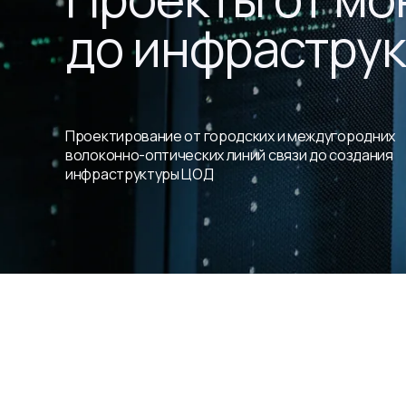
до инфрастру
Проектирование от городских и междугородних
волоконно-оптических линий связи до создания
инфраструктуры ЦОД