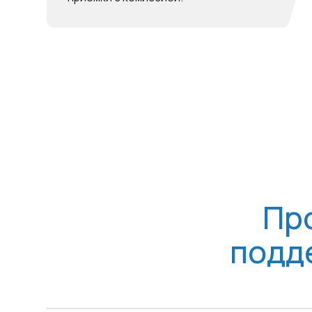
поддер
Структурированные кабел
Телефонные линии связи
Волоконно- оптические л