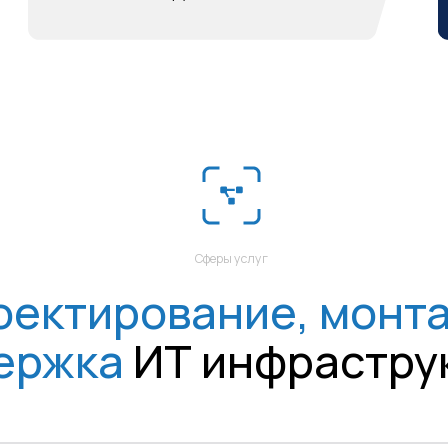
жка
ИТ
инфраструктур
ьные системы (СКС)
инии связи (ВОЛС)