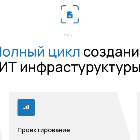
Проектирование
Монтаж 
Разработаем проект ИТ
Выполним 
инфраструктуры с учетом технического
пусконала
задания Заказчика и эффективного
систем, с 
взаимодействия систем.
Беспл