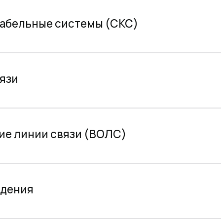
ия
лизации
ения доступом (СКУД)