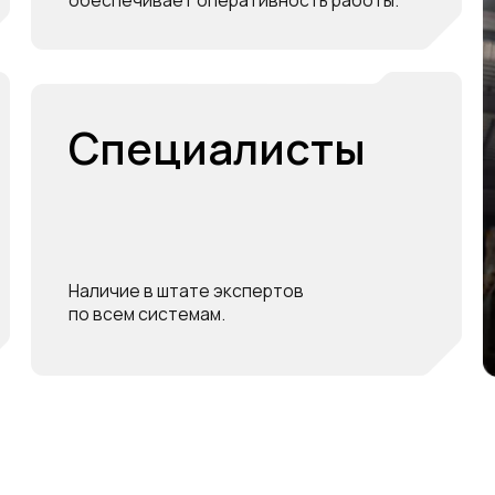
forcom.uz
Наличие в штате экспертов
по всем системам.
Смотрет
Услуги
ный цикл
создания
 инфрастуруктуры